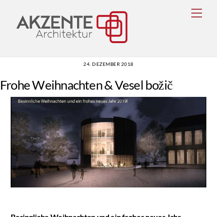
Skip
Men
to
content
24. DEZEMBER 2018
Frohe Weihnachten & Vesel božič
Besinnliche Weihnachten und ein frohes neues Jahr –