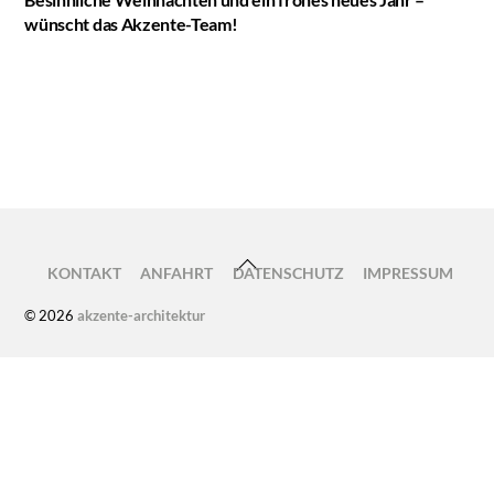
wünscht das Akzente-Team!
Weihnachtsfeier 2018
Lüneburger Damm – Ganztagsmöbel
BACK
KONTAKT
ANFAHRT
DATENSCHUTZ
IMPRESSUM
TO
© 2026
akzente-architektur
TOP